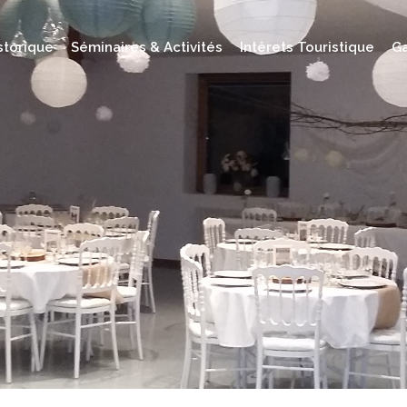
storique
Séminaires & Activités
Intêrets Touristique
Ga