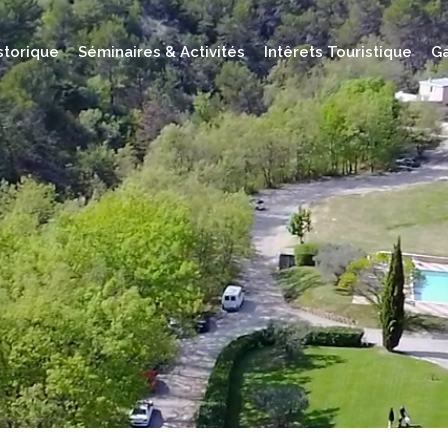
storique
Séminaires & Activités
Intêrets Touristique
Ga